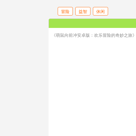
冒险
益智
休闲
《萌鼠向前冲安卓版：欢乐冒险的奇妙之旅