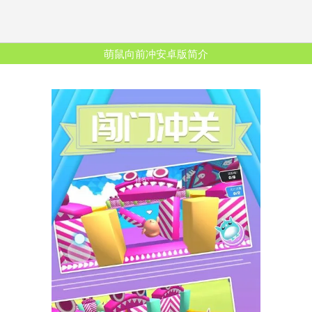
萌鼠向前冲安卓版简介
》