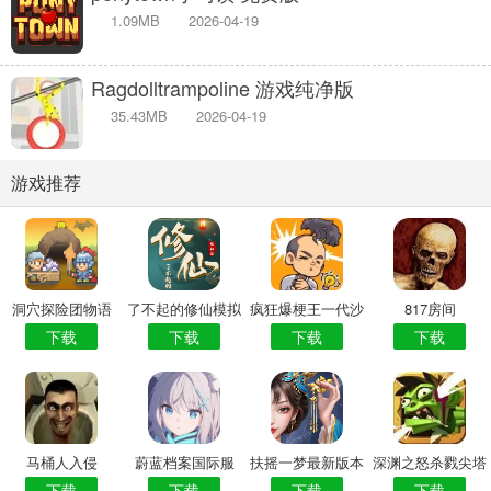
1.09MB
2026-04-19
Ragdolltrampoline 游戏纯净版
35.43MB
2026-04-19
游戏推荐
洞穴探险团物语
了不起的修仙模拟
疯狂爆梗王一代沙
817房间
下载
下载
下载
下载
器
雕的日常
马桶人入侵
蔚蓝档案国际服
扶摇一梦最新版本
深渊之怒杀戮尖塔
下载
下载
下载
下载